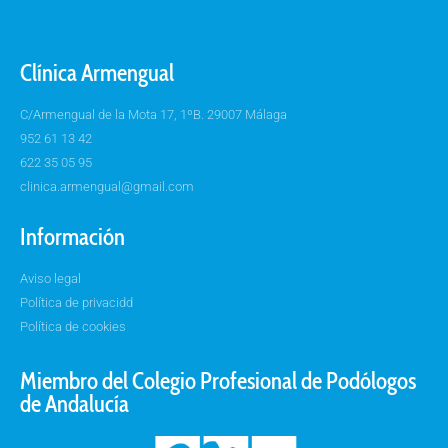
Clínica Armengual
C/Armengual de la Mota 17, 1ºB. 29007 Málaga
952 61 13 42
622 35 05 95
clinica.armengual@gmail.com
Información
Aviso legal
Política de privacidd
Política de cookies
Miembro del Colegio Profesional de Podólogos
de Andalucía