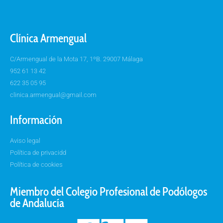
Clínica Armengual
C/Armengual de la Mota 17, 1ºB. 29007 Málaga
952 61 13 42
622 35 05 95
clinica.armengual@gmail.com
Información
Aviso legal
Política de privacidd
Política de cookies
Miembro del Colegio Profesional de Podólogos
de Andalucía